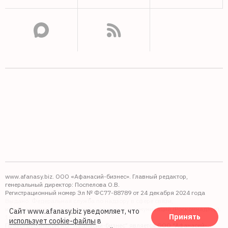
www.afanasy.biz. ООО «Афанасий-бизнес». Главный редактор,
генеральный директор: Поспелова О.В.
Регистрационный номер Эл № ФС77-88789 от 24 декабря 2024 года
Выдано: Федеральная служба по надзору в сфере связи,
информационных технологий и массовых коммуникаций (Роскомнадзор).
Сайт www.afanasy.biz уведомляет, что
Принять
16+
использует cookie-файлы
в
Правопреемником АО "Афанасий-бизнес" является ООО "Афанасий-