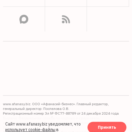
www.afanasy.biz. ООО «Афанасий-бизнес». Главный редактор,
генеральный директор: Поспелова О.В.
Регистрационный номер Эл № ФС77-88789 от 24 декабря 2024 года
Выдано: Федеральная служба по надзору в сфере связи,
информационных технологий и массовых коммуникаций (Роскомнадзор).
Сайт www.afanasy.biz уведомляет, что
Принять
16+
использует cookie-файлы
в