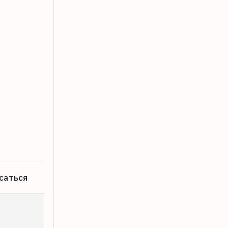
Школа характера на берегу Волги
08.08.2026
саться