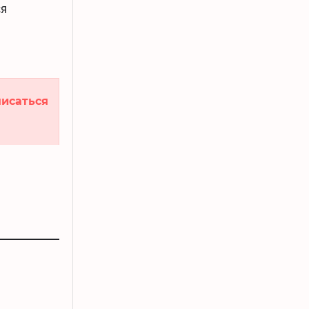
ся
исаться