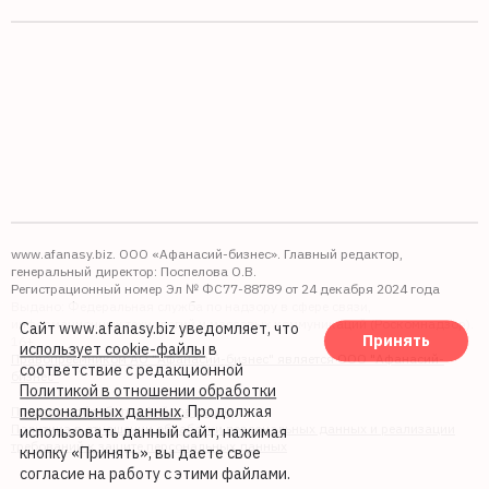
www.afanasy.biz. ООО «Афанасий-бизнес». Главный редактор,
генеральный директор: Поспелова О.В.
Регистрационный номер Эл № ФС77-88789 от 24 декабря 2024 года
Выдано: Федеральная служба по надзору в сфере связи,
информационных технологий и массовых коммуникаций (Роскомнадзор).
Сайт www.afanasy.biz уведомляет, что
Принять
16+
использует cookie-файлы
в
Правопреемником АО "Афанасий-бизнес" является ООО "Афанасий-
соответствие с редакционной
бизнес"
Политикой в отношении обработки
персональных данных
. Продолжая
Политика обработки файлов cookie
Политика в отношении обработки персональных данных и реализации
использовать данный сайт, нажимая
требований к защите персональных данных
кнопку «Принять», вы даете свое
согласие на работу с этими файлами.