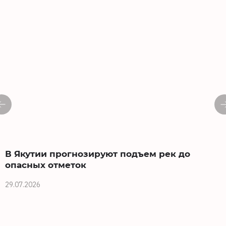
В Якутии прогнозируют подъем рек до
опасных отметок
29.07.2026
2