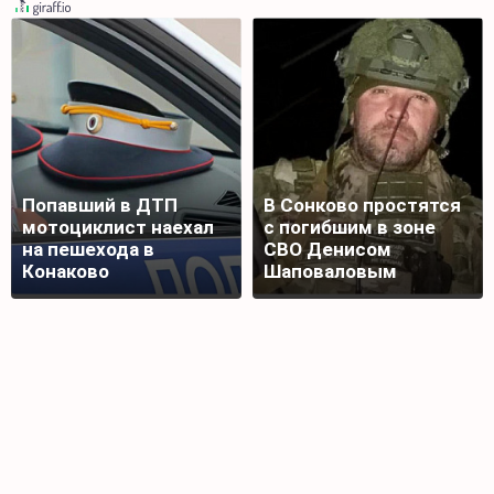
Попавший в ДТП
В Сонково простятся
мотоциклист наехал
с погибшим в зоне
на пешехода в
СВО Денисом
Конаково
Шаповаловым