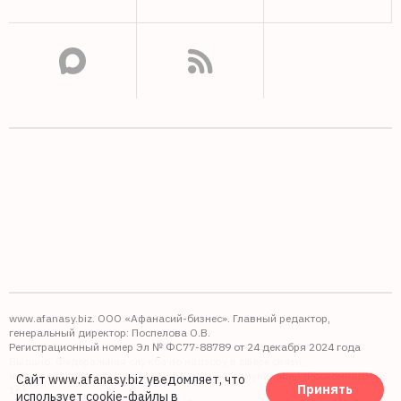
www.afanasy.biz. ООО «Афанасий-бизнес». Главный редактор,
генеральный директор: Поспелова О.В.
Регистрационный номер Эл № ФС77-88789 от 24 декабря 2024 года
Выдано: Федеральная служба по надзору в сфере связи,
информационных технологий и массовых коммуникаций (Роскомнадзор).
Сайт www.afanasy.biz уведомляет, что
Принять
16+
использует cookie-файлы
в