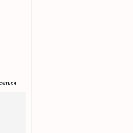
В центре Калязина перекроют несколь
03.08.2026
саться