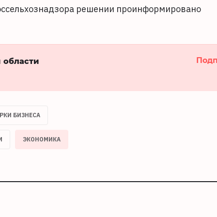
оссельхознадзора решении проинформировано
Подп
й области
РКИ БИЗНЕСА
М
ЭКОНОМИКА