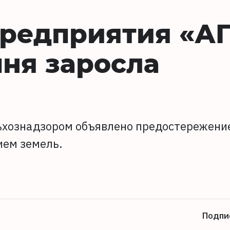
предприятия «А
ня заросла
льхознадзором объявлено предостережени
ием земель.
Подпи