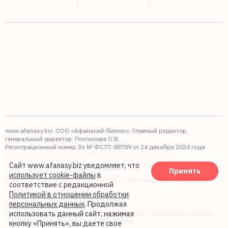
www.afanasy.biz. ООО «Афанасий-бизнес». Главный редактор,
генеральный директор: Поспелова О.В.
Регистрационный номер Эл № ФС77-88789 от 24 декабря 2024 года
Выдано: Федеральная служба по надзору в сфере связи,
информационных технологий и массовых коммуникаций (Роскомнадзор).
Сайт www.afanasy.biz уведомляет, что
Принять
16+
использует cookie-файлы
в
Правопреемником АО "Афанасий-бизнес" является ООО "Афанасий-
соответствие с редакционной
бизнес"
Политикой в отношении обработки
персональных данных
. Продолжая
Политика обработки файлов cookie
Политика в отношении обработки персональных данных и реализации
использовать данный сайт, нажимая
требований к защите персональных данных
кнопку «Принять», вы даете свое