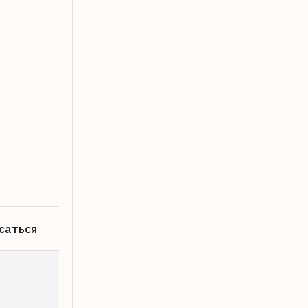
В Твери найдены вакансии с зарплато
22.07.2026
саться