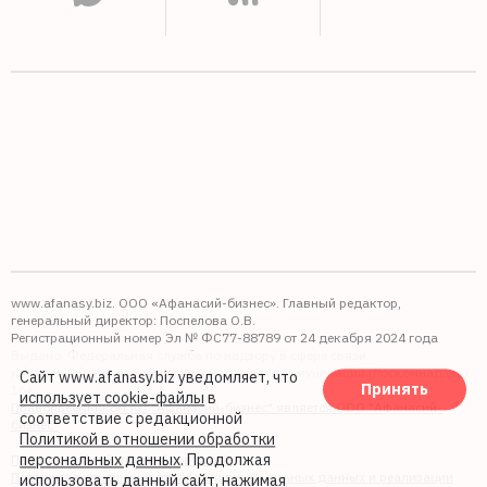
www.afanasy.biz. ООО «Афанасий-бизнес». Главный редактор,
генеральный директор: Поспелова О.В.
Регистрационный номер Эл № ФС77-88789 от 24 декабря 2024 года
Выдано: Федеральная служба по надзору в сфере связи,
информационных технологий и массовых коммуникаций (Роскомнадзор).
Сайт www.afanasy.biz уведомляет, что
Принять
16+
использует cookie-файлы
в
Правопреемником АО "Афанасий-бизнес" является ООО "Афанасий-
соответствие с редакционной
бизнес"
Политикой в отношении обработки
персональных данных
. Продолжая
Политика обработки файлов cookie
Политика в отношении обработки персональных данных и реализации
использовать данный сайт, нажимая