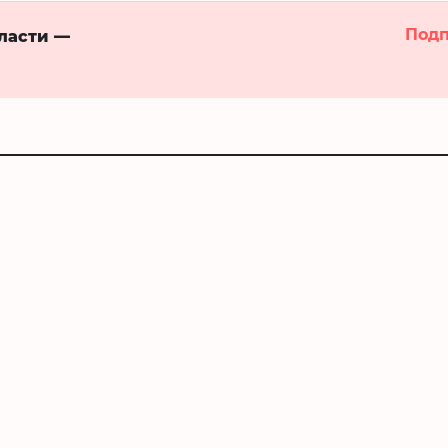
Подп
бласти —