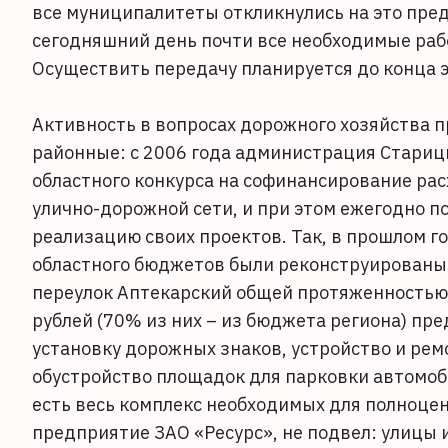
все муниципалитеты откликнулись на это пред
сегодняшний день почти все необходимые ра
Осуществить передачу планируется до конца э
Активность в вопросах дорожного хозяйства п
районные: с 2006 года администрация Стариц
областного конкурса на софинансирование ра
улично-дорожной сети, и при этом ежегодно п
реализацию своих проектов. Так, в прошлом г
областного бюджетов были реконструированы 
переулок Аптекарский общей протяженностью б
рублей (70% из них – из бюджета региона) пр
установку дорожных знаков, устройство и ремо
обустройство площадок для парковки автомоби
есть весь комплекс необходимых для полноце
предприятие ЗАО «Ресурс», не подвел: улицы и