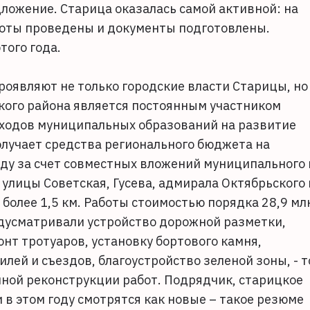
ложение. Старица оказалась самой активной: на
боты проведены и документы подготовлены.
того года.
роявляют не только городские власти Старицы, но
кого района является постоянным участником
сходов муниципальных образований на развитие
олучает средства регионального бюджета на
оду за счет совместных вложений муниципального 
улицы Советская, Гусева, адмирала Октябрьского 
олее 1,5 км. Работы стоимостью порядка 28,9 мл
едусматривали устройство дорожной разметки,
нт тротуаров, установку бортового камня,
лей и съездов, благоустройство зеленой зоны, - т
нной реконструкции работ. Подрядчик, старицкое
 в этом году смотрятся как новые – такое резюме