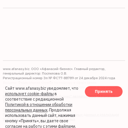
www.afanasy.biz. ООО «Афанасий-бизнес». Главный редактор,
генеральный директор: Поспелова О.В.
Регистрационный номер Эл № ФС77-88789 от 24 декабря 2024 года
Выдано: Федеральная служба по надзору в сфере связи,
информационных технологий и массовых коммуникаций (Роскомнадзор).
Сайт www.afanasy.biz уведомляет, что
Принять
16+
использует cookie-файлы
в
Правопреемником АО "Афанасий-бизнес" является ООО "Афанасий-
соответствие с редакционной
бизнес"
Политикой в отношении обработки
персональных данных
. Продолжая
Политика обработки файлов cookie
Политика в отношении обработки персональных данных и реализации
использовать данный сайт, нажимая
требований к защите персональных данных
кнопку «Принять», вы даете свое
согласие на работу с этими файлами.