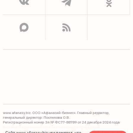
www.afanasy.biz. ООО «Афанасий-бизнес». Главный редактор,
генеральный директор: Поспелова О.В.
Регистрационный номер Эл № ФС77-88789 от 24 декабря 2024 года
Выдано: Федеральная служба по надзору в сфере связи,
информационных технологий и массовых коммуникаций (Роскомнадзор).