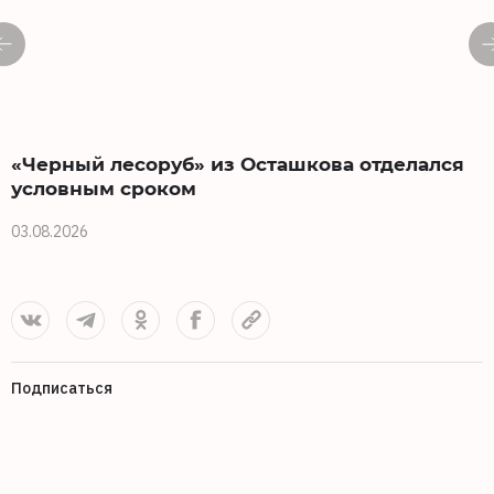
«Черный лесоруб» из Осташкова отделался
условным сроком
3
03.08.2026
Подписаться