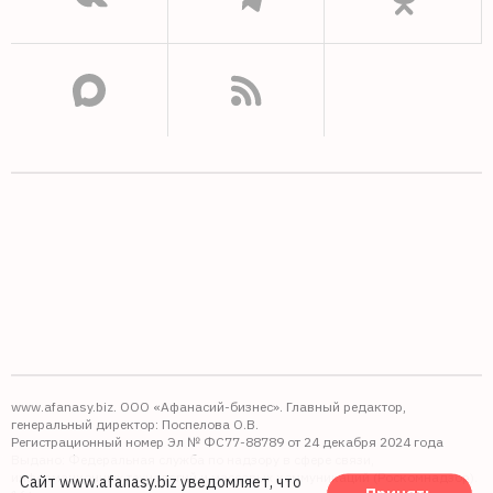
www.afanasy.biz. ООО «Афанасий-бизнес». Главный редактор,
генеральный директор: Поспелова О.В.
Регистрационный номер Эл № ФС77-88789 от 24 декабря 2024 года
Выдано: Федеральная служба по надзору в сфере связи,
информационных технологий и массовых коммуникаций (Роскомнадзор).
Сайт www.afanasy.biz уведомляет, что