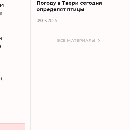
Погоду в Твери сегодня
ия
определят птицы
я
09.08.2026
и
ВСЕ МАТЕРИАЛЫ
я
н.