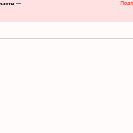
Подп
бласти —