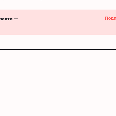
Подп
бласти —