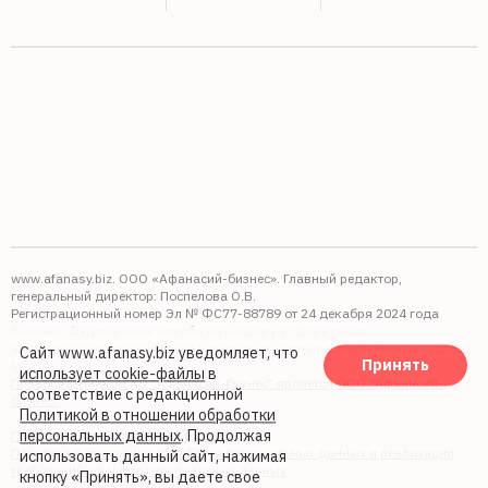
www.afanasy.biz. ООО «Афанасий-бизнес». Главный редактор,
генеральный директор: Поспелова О.В.
Регистрационный номер Эл № ФС77-88789 от 24 декабря 2024 года
Выдано: Федеральная служба по надзору в сфере связи,
информационных технологий и массовых коммуникаций (Роскомнадзор).
Сайт www.afanasy.biz уведомляет, что
Принять
16+
использует cookie-файлы
в
Правопреемником АО "Афанасий-бизнес" является ООО "Афанасий-
соответствие с редакционной
бизнес"
Политикой в отношении обработки
персональных данных
. Продолжая
Политика обработки файлов cookie
Политика в отношении обработки персональных данных и реализации
использовать данный сайт, нажимая
требований к защите персональных данных
кнопку «Принять», вы даете свое