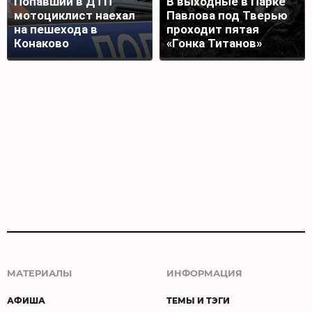
Попавший в ДТП
В выходные в Парке
мотоциклист наехал
Павлова под Тверью
на пешехода в
проходит пятая
Конаково
«Гонка Титанов»
МАТЕРИАЛЫ
ИНФОРМАЦИЯ
АФИША
ТЕМЫ И ТЭГИ