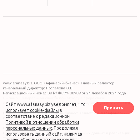
www.afanasy.biz. ООО «Афанасий-бизнес». Главный редактор,
генеральный директор: Поспелова О.В.
Регистрационный номер Эл № ФС77-88789 от 24 декабря 2024 года
Выдано: Федеральная служба по надзору в сфере связи,
информационных технологий и массовых коммуникаций (Роскомнадзор).
Сайт www.afanasy.biz уведомляет, что
Принять
16+
использует cookie-файлы
в
Правопреемником АО "Афанасий-бизнес" является ООО "Афанасий-
соответствие с редакционной
бизнес"
Политикой в отношении обработки
персональных данных
. Продолжая
Политика обработки файлов cookie
Политика в отношении обработки персональных данных и реализации
использовать данный сайт, нажимая
требований к защите персональных данных