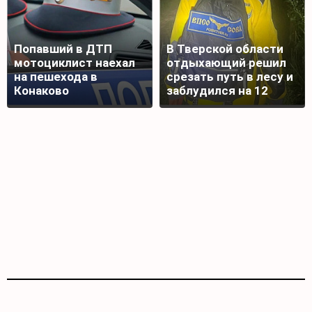
Попавший в ДТП
В Тверской области
мотоциклист наехал
отдыхающий решил
на пешехода в
срезать путь в лесу и
Конаково
заблудился на 12
часов