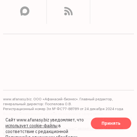
www.afanasy.biz. ООО «Афанасий-бизнес». Главный редактор,
генеральный директор: Поспелова О.В.
Регистрационный номер Эл № ФС77-88789 от 24 декабря 2024 года
Выдано: Федеральная служба по надзору в сфере связи,
информационных технологий и массовых коммуникаций (Роскомнадзор).
Сайт www.afanasy.biz уведомляет, что
Принять
16+
использует cookie-файлы
в
Правопреемником АО "Афанасий-бизнес" является ООО "Афанасий-
соответствие с редакционной
бизнес"