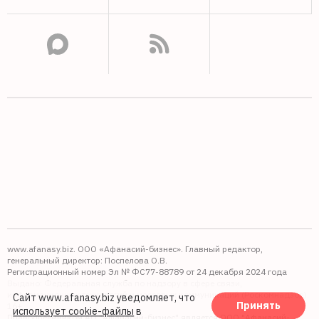
www.afanasy.biz. ООО «Афанасий-бизнес». Главный редактор,
генеральный директор: Поспелова О.В.
Регистрационный номер Эл № ФС77-88789 от 24 декабря 2024 года
Выдано: Федеральная служба по надзору в сфере связи,
информационных технологий и массовых коммуникаций (Роскомнадзор).
Сайт www.afanasy.biz уведомляет, что
Принять
16+
использует cookie-файлы
в
Правопреемником АО "Афанасий-бизнес" является ООО "Афанасий-