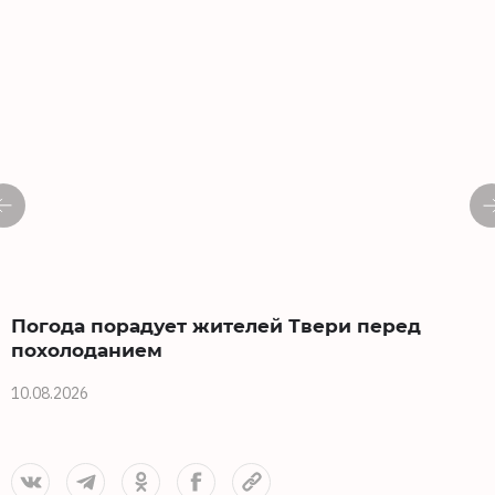
Погода порадует жителей Твери перед
похолоданием
10.08.2026
0