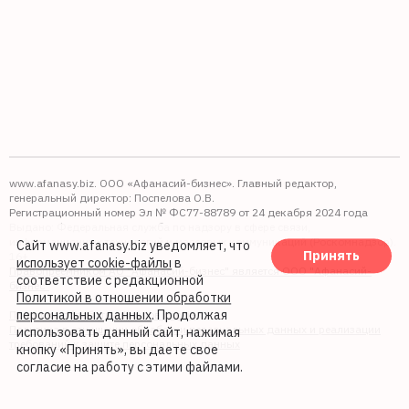
www.afanasy.biz. ООО «Афанасий-бизнес». Главный редактор,
генеральный директор: Поспелова О.В.
Регистрационный номер Эл № ФС77-88789 от 24 декабря 2024 года
Выдано: Федеральная служба по надзору в сфере связи,
информационных технологий и массовых коммуникаций (Роскомнадзор).
Сайт www.afanasy.biz уведомляет, что
Принять
16+
использует cookie-файлы
в
Правопреемником АО "Афанасий-бизнес" является ООО "Афанасий-
соответствие с редакционной
бизнес"
Политикой в отношении обработки
персональных данных
. Продолжая
Политика обработки файлов cookie
Политика в отношении обработки персональных данных и реализации
использовать данный сайт, нажимая
требований к защите персональных данных
кнопку «Принять», вы даете свое
согласие на работу с этими файлами.