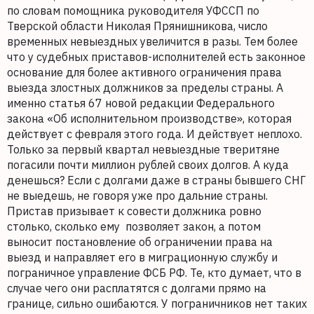
по словам помощника руководителя УФССП по
Тверской области Николая Прянишникова, число
временных невыездных увеличится в разы. Тем более
что у судебных приставов-исполнителей есть законное
основание для более активного ограничения права
выезда злостных должников за пределы страны. А
именно статья 67 новой редакции Федерального
закона «Об исполнительном производстве», которая
действует с февраля этого года. И действует неплохо.
Только за первый квартал невыездные тверитяне
погасили почти миллион рублей своих долгов. А куда
денешься? Если с долгами даже в страны бывшего СНГ
не выедешь, не говоря уже про дальние страны.
Пристав призывает к совести должника ровно
столько, сколько ему
позволяет закон, а потом
выносит постановление об ограничении права на
выезд и направляет его в миграционную службу и
пограничное управление ФСБ РФ. Те, кто думает, что в
случае чего они расплатятся с долгами прямо на
границе, сильно ошибаются. У пограничников нет таких