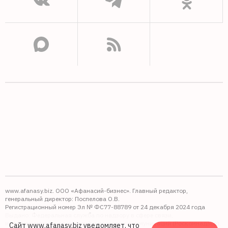
www.afanasy.biz. ООО «Афанасий-бизнес». Главный редактор,
генеральный директор: Поспелова О.В.
Регистрационный номер Эл № ФС77-88789 от 24 декабря 2024 года
Выдано: Федеральная служба по надзору в сфере связи,
информационных технологий и массовых коммуникаций (Роскомнадзор).
Сайт www.afanasy.biz уведомляет, что