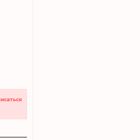
я
исаться