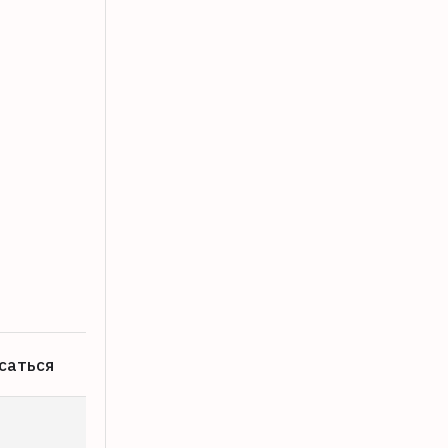
Ситуацию на рынке топлива в Тверско
06.08.2026
саться