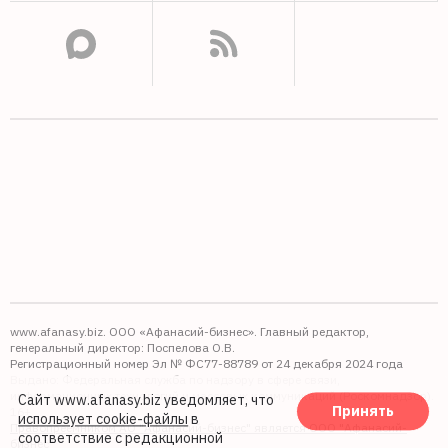
www.afanasy.biz. ООО «Афанасий-бизнес». Главный редактор,
генеральный директор: Поспелова О.В.
Регистрационный номер Эл № ФС77-88789 от 24 декабря 2024 года
Выдано: Федеральная служба по надзору в сфере связи,
информационных технологий и массовых коммуникаций (Роскомнадзор).
Сайт www.afanasy.biz уведомляет, что
Принять
16+
использует cookie-файлы
в
Правопреемником АО "Афанасий-бизнес" является ООО "Афанасий-
соответствие с редакционной
бизнес"