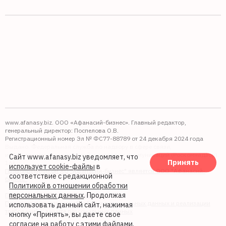
www.afanasy.biz. ООО «Афанасий-бизнес». Главный редактор,
генеральный директор: Поспелова О.В.
Регистрационный номер Эл № ФС77-88789 от 24 декабря 2024 года
Выдано: Федеральная служба по надзору в сфере связи,
информационных технологий и массовых коммуникаций (Роскомнадзор).
Сайт www.afanasy.biz уведомляет, что
Принять
16+
использует cookie-файлы
в
Правопреемником АО "Афанасий-бизнес" является ООО "Афанасий-
соответствие с редакционной
бизнес"
Политикой в отношении обработки
персональных данных
. Продолжая
Политика обработки файлов cookie
Политика в отношении обработки персональных данных и реализации
использовать данный сайт, нажимая
требований к защите персональных данных
кнопку «Принять», вы даете свое
согласие на работу с этими файлами.