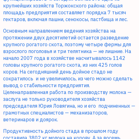
крупнейших хозяйств Торжокского района: общая
площадь предприятия составляет порядка 7 тысяч
гектаров, включая пашни, сенокосы, пастбища и лес.
Основным направлением ведения хозяйства на
протяжении двух десятилетий остается разведение
крупного рогатого скота, поэтому четыре фермы для
взрослого поголовья и три телятника — не лишние. На
начало 2007 года в хозяйстве насчитывалось 1142
головы крупного рогатого скота, из них 425 голов
коров. На сегодняшний день дойное стадо не
сократилось
и не увеличилось, из чего можно сделать
вывод о стабильности предприятия.
Целенаправленная работа по производству молока —
заслуга не только руководителя хозяйства
председателя Юрия Ловягина, но и его
подчиненных —
грамотных специалистов — механизаторов,
ветеринаров и доярок.
Продуктивность дойного стада в прошлом году
составила 3802 кг молока на корову. А за восемь