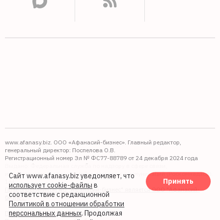
www.afanasy.biz. ООО «Афанасий-бизнес». Главный редактор,
генеральный директор: Поспелова О.В.
Регистрационный номер Эл № ФС77-88789 от 24 декабря 2024 года
Выдано: Федеральная служба по надзору в сфере связи,
информационных технологий и массовых коммуникаций (Роскомнадзор).
Сайт www.afanasy.biz уведомляет, что
Принять
16+
использует cookie-файлы
в
Правопреемником АО "Афанасий-бизнес" является ООО "Афанасий-
соответствие с редакционной
бизнес"
Политикой в отношении обработки
персональных данных
. Продолжая
Политика обработки файлов cookie