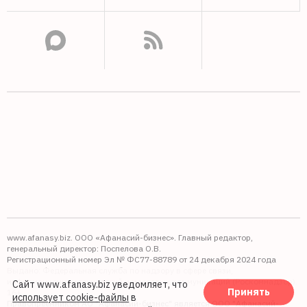
www.afanasy.biz. ООО «Афанасий-бизнес». Главный редактор,
генеральный директор: Поспелова О.В.
Регистрационный номер Эл № ФС77-88789 от 24 декабря 2024 года
Выдано: Федеральная служба по надзору в сфере связи,
информационных технологий и массовых коммуникаций (Роскомнадзор).
Сайт www.afanasy.biz уведомляет, что
Принять
16+
использует cookie-файлы
в
Правопреемником АО "Афанасий-бизнес" является ООО "Афанасий-