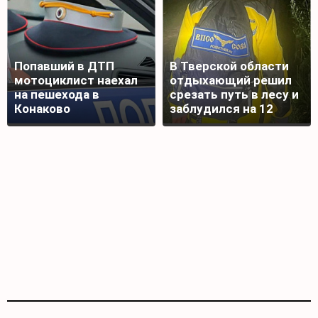
Попавший в ДТП
В Тверской области
мотоциклист наехал
отдыхающий решил
на пешехода в
срезать путь в лесу и
Конаково
заблудился на 12
часов