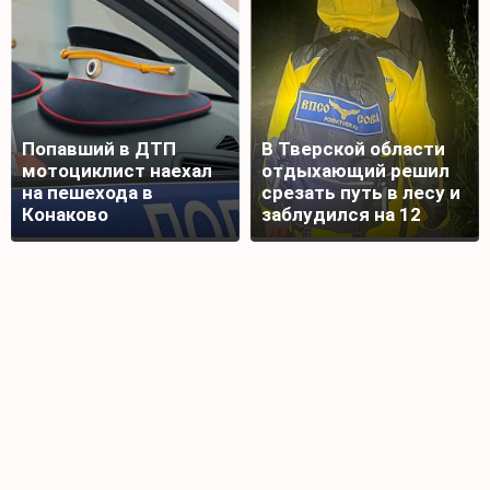
Попавший в ДТП
В Тверской области
мотоциклист наехал
отдыхающий решил
на пешехода в
срезать путь в лесу и
Конаково
заблудился на 12
часов