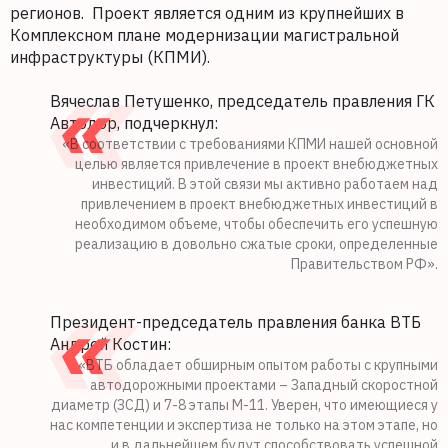
регионов. Проект является одним из крупнейших в
Комплексном плане модернизации магистральной
инфраструктуры (КПМИ).
Вячеслав Петушенко, председатель правления ГК
Автодор, подчеркнул:
«В соответствии с требованиями КПМИ нашей основной
целью является привлечение в проект внебюджетных
инвестиций. В этой связи мы активно работаем над
привлечением в проект внебюджетных инвестиций в
необходимом объеме, чтобы обеспечить его успешную
реализацию в довольно сжатые сроки, определенные
Правительством РФ».
Президент-председатель правления банка ВТБ
Андрей Костин:
«ВТБ обладает обширным опытом работы с крупными
автодорожными проектами – Западный скоростной
диаметр (ЗСД) и 7-8 этапы М-11. Уверен, что имеющиеся у
нас компетенции и экспертиза не только на этом этапе, но
и в дальнейшем будут способствовать успешной