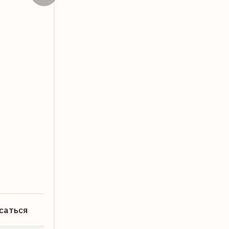
В доме на Ипподромной в Твери муж
07.08.2026
саться