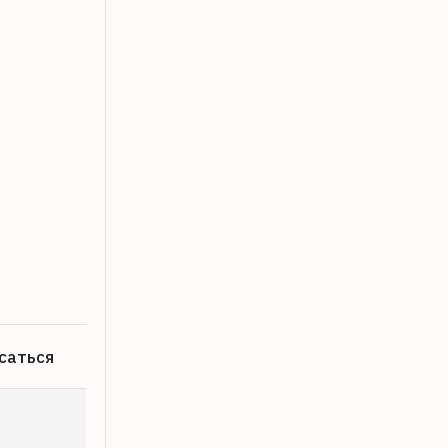
В Твери на пожаре спасли ребенка и 
08.08.2026
саться