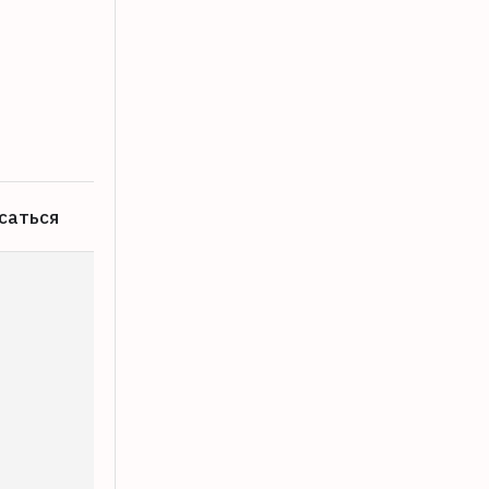
В Крыму пропал житель Тверской обл
08.08.2026
саться