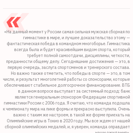
«На данный момент у России самая сильная мужская сборная по
гимнастике в мире, и лучшее доказательство этому —
фантастическая победа в командном многоборье. Гимнастика
всегда была и будет красивейшим видом спорта, который
требует полной самоотдачи, дисциплины, четкости,
преданности общему делу. Сегодняшние достижения — это, в
первую очередь, заслуга спортсменов и тренерского состава.
Но важно также отметить, что победы в спорте — это, в том
числе, и результат многолетней работы со спонсорами, которые
обеспечивают стабильное долгосрочное финансирование. ВТБ
в данном вопросе выступает за системный подход: банк
является генеральным спонсором Федерации спортивной
гимнастики России с 2006 года. Я считаю, что команда подошла
к чемпионату мира на пике формы и прекрасно выступила. Очень
важно с таким же настроем, в такой же форме приехать на
Олимпийские игры в Токио в 2020 году. Мы все ждем от нашей
сборной олимпийских медалей, и, я уверен, команда оправдает
наши ожидания»,