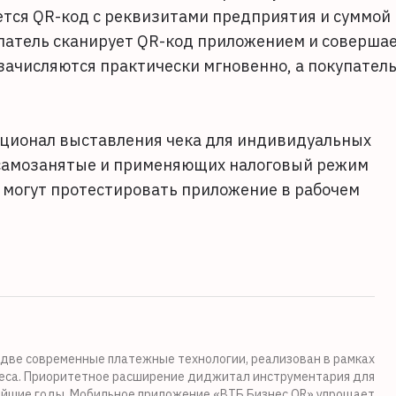
ется QR-код с реквизитами предприятия и суммой
упатель сканирует QR-код приложением и соверша
зачисляются практически мгновенно, а покупател
кционал выставления чека для индивидуальных
 самозанятые и применяющих налоговый режим
 могут протестировать приложение в рабочем
у две современные платежные технологии, реализован в рамках
неса. Приоритетное расширение диджитал инструментария для
айшие годы. Мобильное приложение «ВТБ Бизнес QR» упрощает