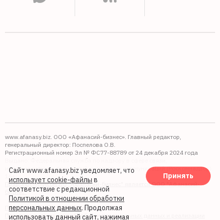
www.afanasy.biz. ООО «Афанасий-бизнес». Главный редактор,
генеральный директор: Поспелова О.В.
Регистрационный номер Эл № ФС77-88789 от 24 декабря 2024 года
Выдано: Федеральная служба по надзору в сфере связи,
информационных технологий и массовых коммуникаций (Роскомнадзор).
Сайт www.afanasy.biz уведомляет, что
Принять
16+
использует cookie-файлы
в
Правопреемником АО "Афанасий-бизнес" является ООО "Афанасий-
соответствие с редакционной
бизнес"
Политикой в отношении обработки
персональных данных
. Продолжая
Политика обработки файлов cookie
Политика в отношении обработки персональных данных и реализации
использовать данный сайт, нажимая