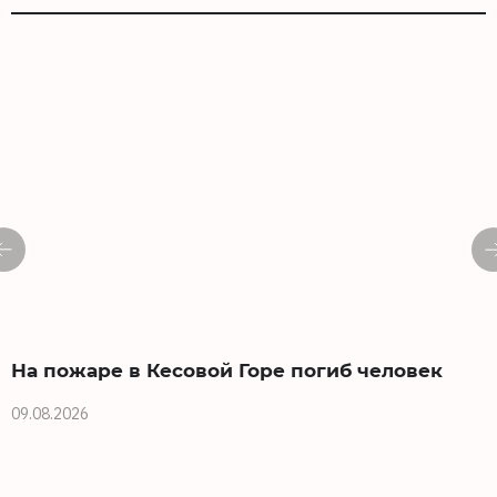
На пожаре в Кесовой Горе погиб человек
09.08.2026
0