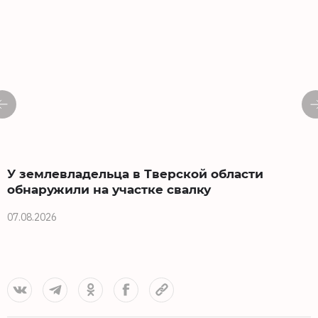
У землевладельца в Тверской области
обнаружили на участке свалку
07.08.2026
0