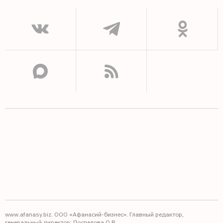
www.afanasy.biz. ООО «Афанасий-бизнес». Главный редактор,
генеральный директор: Поспелова О.В.