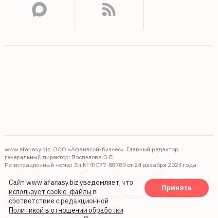
www.afanasy.biz. ООО «Афанасий-бизнес». Главный редактор,
генеральный директор: Поспелова О.В.
Регистрационный номер Эл № ФС77-88789 от 24 декабря 2024 года
Выдано: Федеральная служба по надзору в сфере связи,
информационных технологий и массовых коммуникаций (Роскомнадзор).
Сайт www.afanasy.biz уведомляет, что
Принять
16+
использует cookie-файлы
в
Правопреемником АО "Афанасий-бизнес" является ООО "Афанасий-
соответствие с редакционной
бизнес"
Политикой в отношении обработки