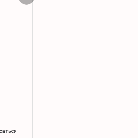
Женщина и подросток пострадали в Д
06.08.2026
саться