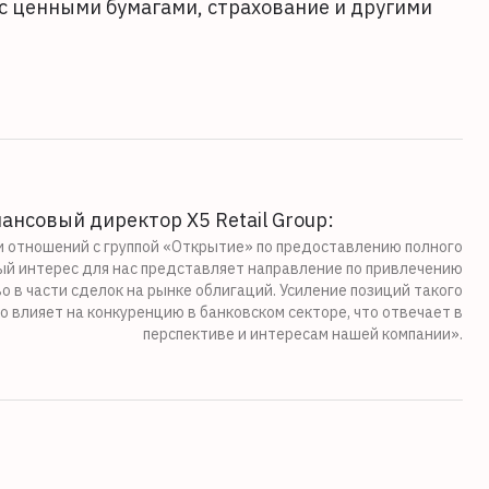
с ценными бумагами, страхование и другими
нсовый директор Х5 Retail Group:
 отношений с группой «Открытие» по предоставлению полного
ый интерес для нас представляет направление по привлечению
 в части сделок на рынке облигаций. Усиление позиций такого
о влияет на конкуренцию в банковском секторе, что отвечает в
перспективе и интересам нашей компании».