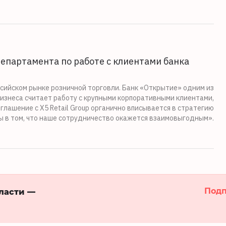
епартамента по работе с клиентами банка
оссийском рынке розничной торговли. Банк «Открытие» одним из
бизнеса считает работу с крупными корпоративными клиентами,
глашение с Х5 Retail Group органично вписывается в стратегию
ы в том, что наше сотрудничество окажется взаимовыгодным».
Подп
бласти —