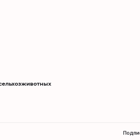
 сельхозживотных
Подпи