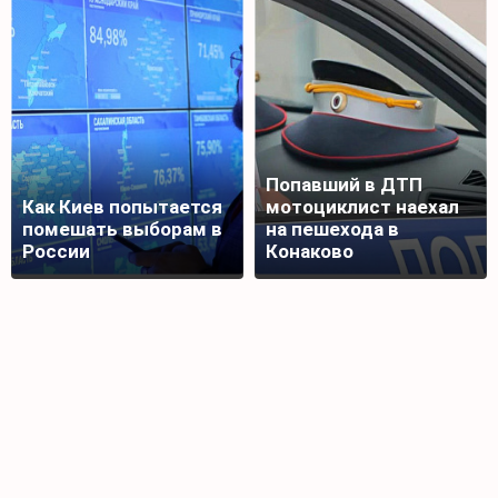
Попавший в ДТП
Как Киев попытается
мотоциклист наехал
помешать выборам в
на пешехода в
России
Конаково