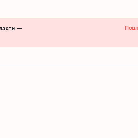
Подп
бласти —