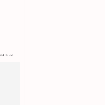
В Зубцове две дачницы вынесли из ма
06.08.2026
саться