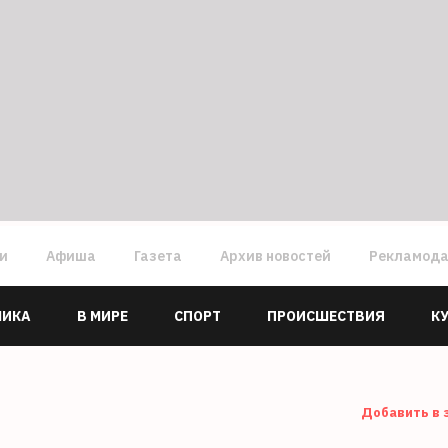
ги
Афиша
Газета
Архив новостей
Рекламод
МИКА
В МИРЕ
СПОРТ
ПРОИСШЕСТВИЯ
К
Добавить в 