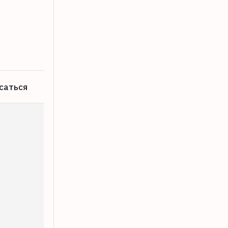
В Твери на пожаре спасли ребенка и 
08.08.2026
саться