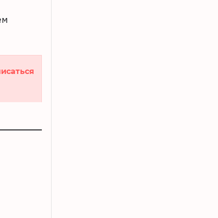
ем
исаться