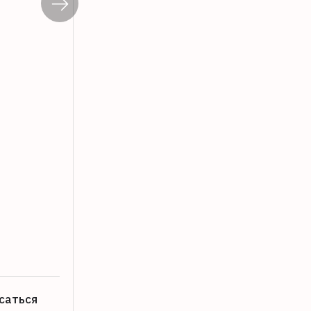
10-й фестиваль «Калитка» пройдет в 
08.08.2026
саться