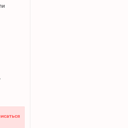
ли
ь
исаться