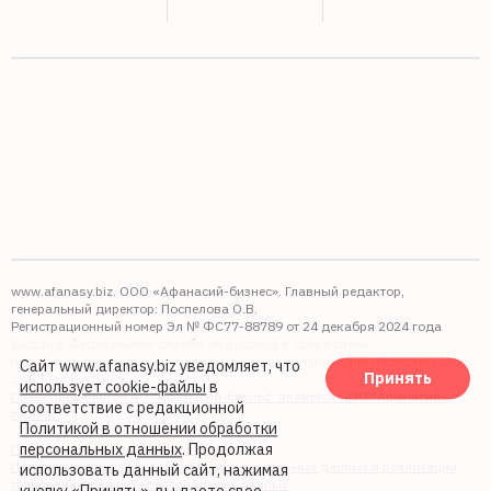
www.afanasy.biz. ООО «Афанасий-бизнес». Главный редактор,
генеральный директор: Поспелова О.В.
Регистрационный номер Эл № ФС77-88789 от 24 декабря 2024 года
Выдано: Федеральная служба по надзору в сфере связи,
информационных технологий и массовых коммуникаций (Роскомнадзор).
Сайт www.afanasy.biz уведомляет, что
Принять
16+
использует cookie-файлы
в
Правопреемником АО "Афанасий-бизнес" является ООО "Афанасий-
соответствие с редакционной
бизнес"
Политикой в отношении обработки
персональных данных
. Продолжая
Политика обработки файлов cookie
Политика в отношении обработки персональных данных и реализации
использовать данный сайт, нажимая
требований к защите персональных данных