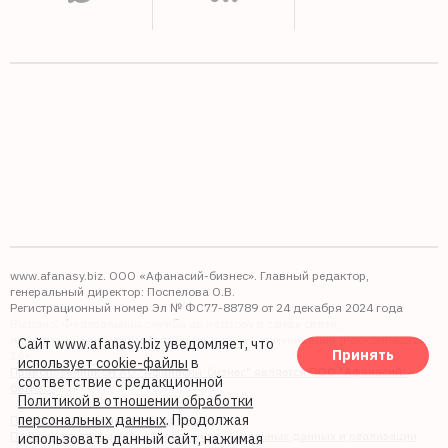
www.afanasy.biz. ООО «Афанасий-бизнес». Главный редактор,
генеральный директор: Поспелова О.В.
Регистрационный номер Эл № ФС77-88789 от 24 декабря 2024 года
Выдано: Федеральная служба по надзору в сфере связи,
информационных технологий и массовых коммуникаций (Роскомнадзор).
Сайт www.afanasy.biz уведомляет, что
Принять
16+
использует cookie-файлы
в
Правопреемником АО "Афанасий-бизнес" является ООО "Афанасий-
соответствие с редакционной
бизнес"
Политикой в отношении обработки
персональных данных
. Продолжая
Политика обработки файлов cookie
Политика в отношении обработки персональных данных и реализации
использовать данный сайт, нажимая