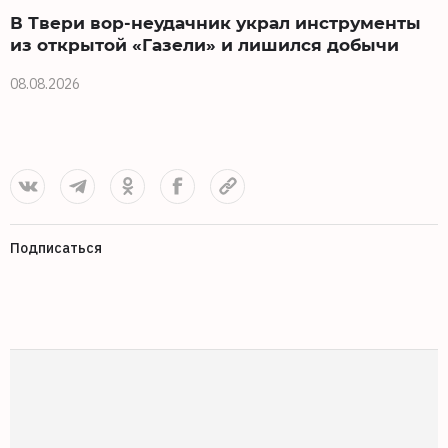
В Твери вор-неудачник украл инструменты
из открытой «Газели» и лишился добычи
08.08.2026
0
Подписаться