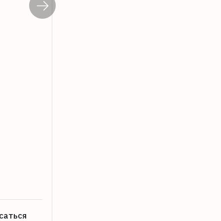
Жительница Твери получила самокато
06.08.2026
саться