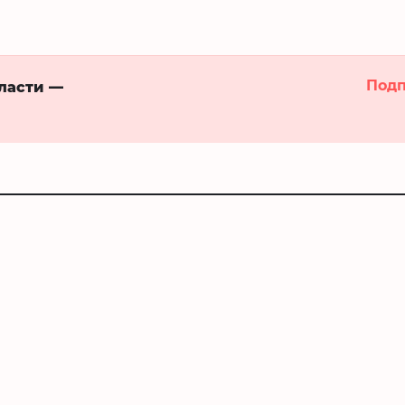
Подп
бласти —